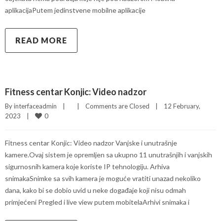
aplikacijaPutem jedinstvene mobilne aplikacije
READ MORE
Fitness centar Konjic: Video nadzor
By 
interfaceadmin
|
|
Comments are Closed
|
12 February, 
0
2023    
|
Fitness centar Konjic: Video nadzor Vanjske i unutrašnje
kamere.Ovaj sistem je opremljen sa ukupno 11 unutrašnjih i vanjskih
sigurnosnih kamera koje koriste IP tehnologiju. Arhiva
snimakaSnimke sa svih kamera je moguće vratiti unazad nekoliko
dana, kako bi se dobio uvid u neke događaje koji nisu odmah
primjećeni Pregled i live view putem mobitelaArhivi snimaka i