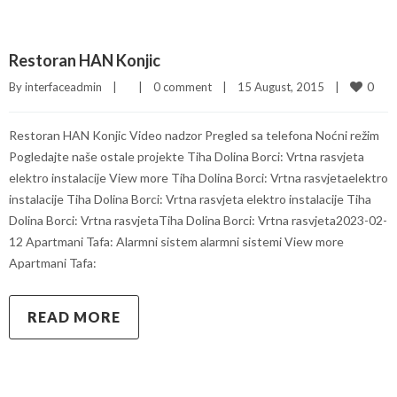
Restoran HAN Konjic
0
By 
interfaceadmin
|
|
0 comment
|
15 August, 2015    
|
Restoran HAN Konjic Video nadzor Pregled sa telefona Noćni režim
Pogledajte naše ostale projekte Tiha Dolina Borci: Vrtna rasvjeta
elektro instalacije View more Tiha Dolina Borci: Vrtna rasvjetaelektro
instalacije Tiha Dolina Borci: Vrtna rasvjeta elektro instalacije Tiha
Dolina Borci: Vrtna rasvjetaTiha Dolina Borci: Vrtna rasvjeta2023-02-
12 Apartmani Tafa: Alarmni sistem alarmni sistemi View more
Apartmani Tafa:
READ MORE