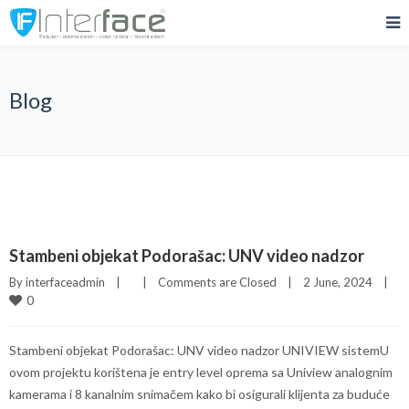
Blog
Stambeni objekat Podorašac: UNV video nadzor
By 
interfaceadmin
|
|
Comments are Closed
|
2 June, 2024    
|
0
Stambeni objekat Podorašac: UNV video nadzor UNIVIEW sistemU
ovom projektu korištena je entry level oprema sa Uniview analognim
kamerama i 8 kanalnim snimačem kako bi osigurali klijenta za buduće