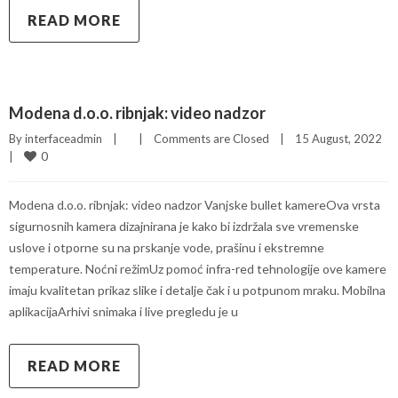
READ MORE
Modena d.o.o. ribnjak: video nadzor
By 
interfaceadmin
|
|
Comments are Closed
|
15 August, 2022    
0
|
Modena d.o.o. ribnjak: video nadzor Vanjske bullet kamereOva vrsta
sigurnosnih kamera dizajnirana je kako bi izdržala sve vremenske
uslove i otporne su na prskanje vode, prašinu i ekstremne
temperature. Noćni režimUz pomoć infra-red tehnologije ove kamere
imaju kvalitetan prikaz slike i detalje čak i u potpunom mraku. Mobilna
aplikacijaArhivi snimaka i live pregledu je u
READ MORE