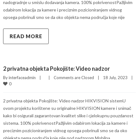
nadogradnje u smislu dodavanja kamera. 100% pokrivenostPažljivim
odabirom lokacija za kamere i preciznim pozicioniranjem vidnog
opsega pobrinuli smo se da oko objekta nema područja koje nije
READ MORE
2 privatna objekta Pokojište: Video nadzor
By 
interfaceadmin
|
|
Comments are Closed
|
18 July, 2023    
|
0
2 privatna objekta Pokojište: Video nadzor HIKVISION sistemU
ovom projektu korištene su originalne HIKVISION kamere i snimač
kako bi osigurali zagarantovan kvalitet slike i cjelokupnu pouzdanost
sistema. 100% pokrivenostPažljivim odabirom lokacija za kamere i
preciznim pozicioniranjem vidnog opsega pobrinuli smo se da oko
objekata nema područja koje nije pod nadzorom Mobilna