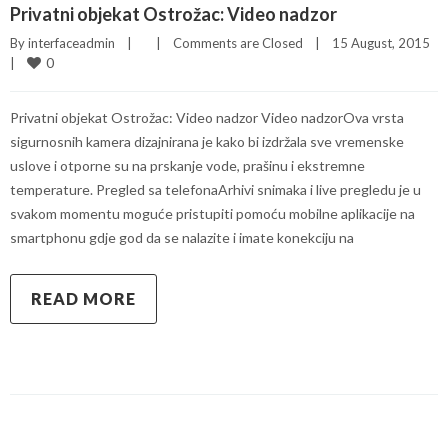
Privatni objekat Ostrožac: Video nadzor
By 
interfaceadmin
|
|
Comments are Closed
|
15 August, 2015    
0
|
Privatni objekat Ostrožac: Video nadzor Video nadzorOva vrsta
sigurnosnih kamera dizajnirana je kako bi izdržala sve vremenske
uslove i otporne su na prskanje vode, prašinu i ekstremne
temperature. Pregled sa telefonaArhivi snimaka i live pregledu je u
svakom momentu moguće pristupiti pomoću mobilne aplikacije na
smartphonu gdje god da se nalazite i imate konekciju na
READ MORE