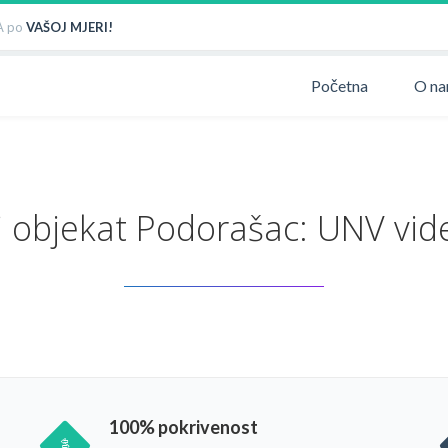
 po
VAŠOJ MJERI!
Početna
O n
 objekat Podorašac: UNV vid
100% pokrivenost