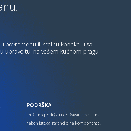
anu.
su povremenu ili stalnu konekciju sa
 su upravo tu, na vašem kućnom pragu.
PODRŠKA
Pružamo podršku i održavanje sistema i
nakon isteka garancije na komponente.