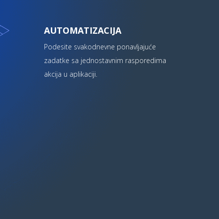
AUTOMATIZACIJA
Podesite svakodnevne ponavljajuće
zadatke sa jednostavnim rasporedima
akcija u aplikaciji.