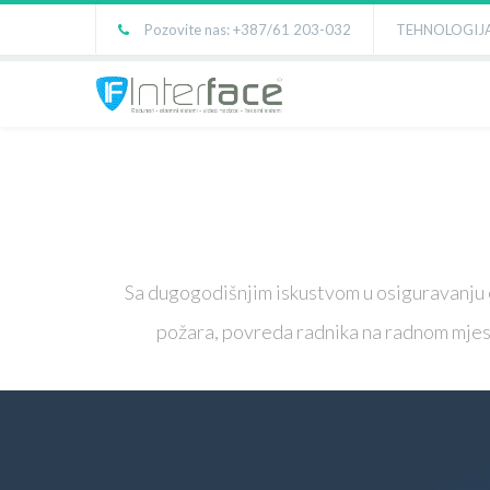
Pozovite nas: +387/61 203-032
TEHNOLOGIJA
Sa dugogodišnjim iskustvom u osiguravanju ob
požara, povreda radnika na radnom mjestu