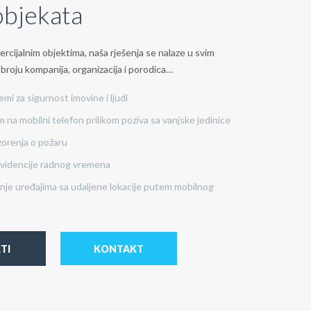
objekata
ercijalnim objektima, naša rješenja se nalaze u svim
 broju kompanija, organizacija i porodica…
emi za sigurnost imovine i ljudi
 na mobilni telefon prilikom poziva sa vanjske jedinice
zorenja o požaru
 evidencije radnog vremena
anje uređajima sa udaljene lokacije putem mobilnog
TI
KONTAKT