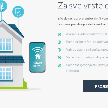
Za sve vrste 
Bilo da se radi o stambenim ili kom
tipovima prostorija i služe velikom
Alarmni i video nadzorni sist
Pametni interfoni sa dojavom
Vatrodojavni sistemi za upo
Sistemi kontrole pristupa i
Pametna rješenja za upravlj
telefona
PROJEK