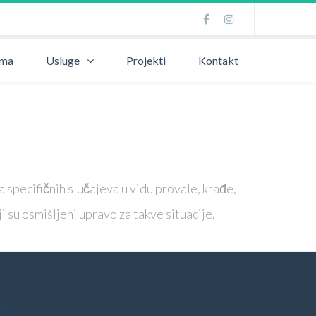
ama
Usluge
Projekti
Kontakt
 specifičnih slučajeva u vidu provale, krađe,
 su osmišljeni upravo za takve situacije.