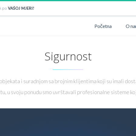
 po
VAŠOJ MJERI!
Početna
O n
Sigurnost
jekata i suradnjom sa brojnim klijentima koji su imali dosta
, u svoju ponudu smo uvrštavali profesionalne sisteme koji