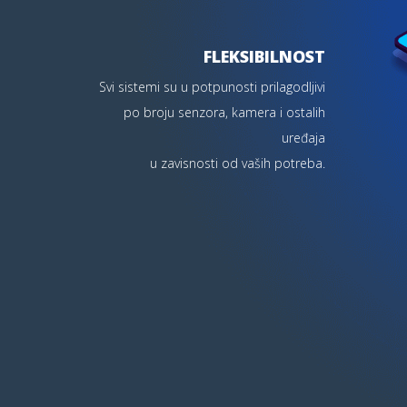
FLEKSIBILNOST
Svi sistemi su u potpunosti prilagodljivi
po broju senzora, kamera i ostalih
uređaja
u zavisnosti od vaših potreba.