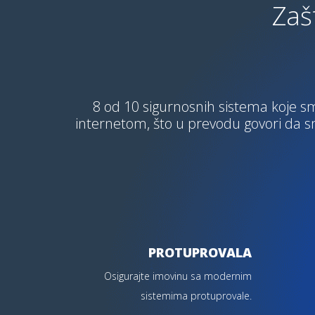
Zaš
8 od 10 sigurnosnih sistema koje sm
internetom, što u prevodu govori da 
PROTUPROVALA
Osigurajte imovinu sa modernim
sistemima protuprovale.