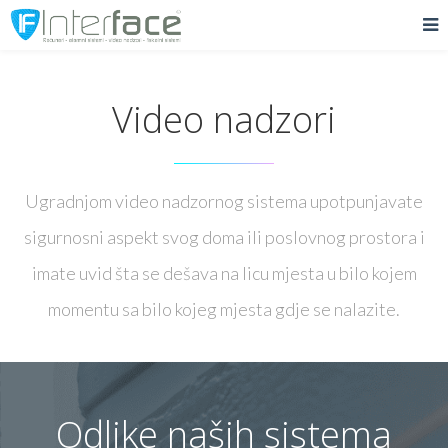
Video nadzori
Ugradnjom video nadzornog sistema upotpunjavate
sigurnosni aspekt svog doma ili poslovnog prostora i
imate uvid šta se dešava na licu mjesta u bilo kojem
momentu sa bilo kojeg mjesta gdje se nalazite.
Odlike naših sistema