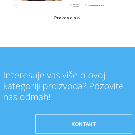
Prokon d.o.o.
Interesuje vas više o ovoj
kategoriji proizvoda? Pozovite
nas odmah!
KONTAKT