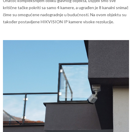
Unatoč kompleksnijem obliku glavnog objekta, uspjeli smo sve
kritične tačke pokriti sa samo 4 kamere, a ugrađen je 8 kanalni snimač
čime su omogućene nadogradnje u budućnosti. Na ovom objektu su
također postavljene HIKVISION IP kamere visoke rezolucije.