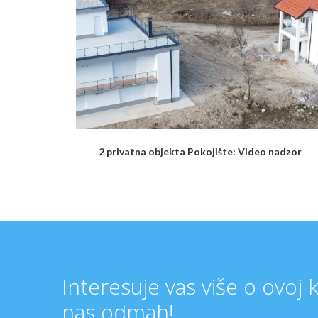
2 privatna objekta Pokojište: Video nadzor
Interesuje vas više o ovoj 
nas odmah!