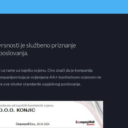
vrsnosti je službeno priznanje
poslovanja.
 uz rame uz najvišu ocjenu. Ovo znači da je kompanija
 kompanijom koja je ocijenjena AA+ bonitetnom ocjenom ne
java sve visoke standarde uspješnog poslovanja.