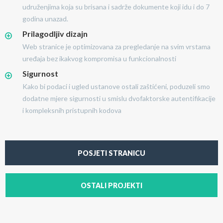
udruženjima koja su brisana i sadrže dokumente koji idu i do 7
godina unazad.
Prilagodljiv dizajn
Web stranice je optimizovana za pregledanje na svim vrstama
uređaja bez ikakvog kompromisa u funkcionalnosti
Sigurnost
Kako bi podaci i ugled ustanove ostali zaštićeni, poduzeli smo
dodatne mjere sigurnosti u smislu dvofaktorske autentifikacije
i kompleksnih pristupnih kodova
POSJETI STRANICU
OSTALI PROJEKTI