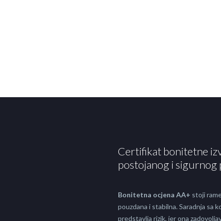
Certifikat bonitetne iz
postojanog i sigurnog 
Bonitetna ocjena AA+
stoji rame
pouzdana i stabilna. Saradnja sa
predstavlja rizik, jer ona zadovol