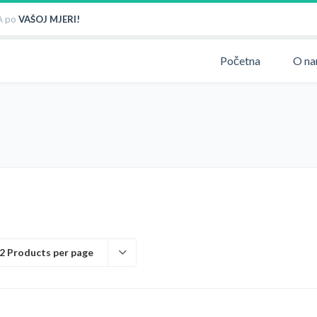
 po
VAŠOJ MJERI!
Početna
O n
2 Products per page