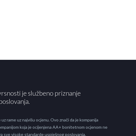
vrsnosti je službeno priznanje
poslovanja.
 uz rame uz najvišu ocjenu. Ovo znači da je kompanija
 kompanijom koja je ocijenjena AA+ bonitetnom ocjenom ne
java sve visoke standarde uspješnog poslovanja.