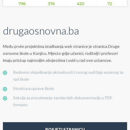
drugaosnovna.ba
Među prvim projektima izrađivanja web stranice je stranica Druge
osnovne škole u Konjicu. Mjesto gdje učenici, roditelji i profesori
imaju pristup najnovijim obvjestima i uvid u rad ove ustanove.
Redovno objavljivanje aktuelnosti i novog sadržaja vezanog za
rad škole
Struktura uprave škole
Sekcija za preuzimanje tenderskih dokumentacija u PDF
formatu
POSJETI STRANICU