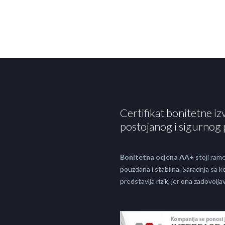
Certifikat bonitetne iz
postojanog i sigurnog 
Bonitetna ocjena AA+
stoji rame
pouzdana i stabilna. Saradnja sa
predstavlja rizik, jer ona zadovol