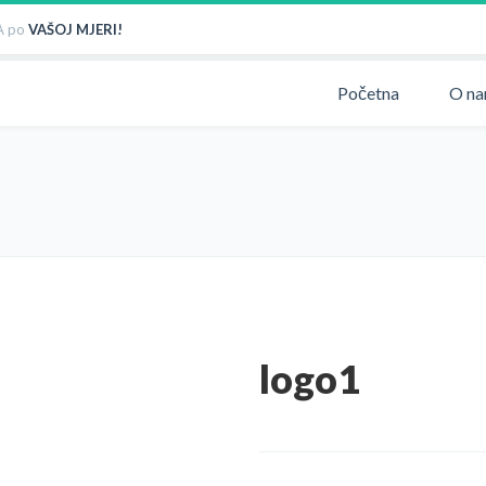
 po
VAŠOJ MJERI!
Početna
O n
logo1