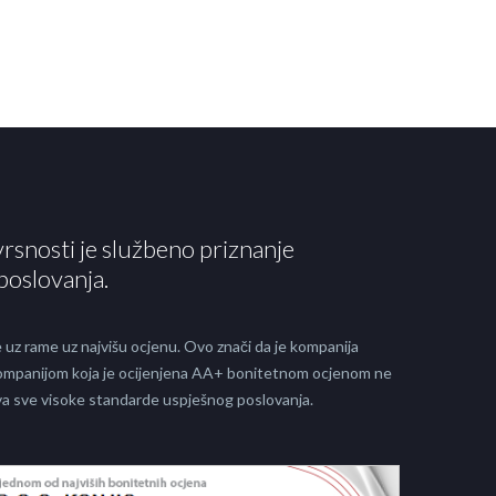
vrsnosti je službeno priznanje
poslovanja.
 uz rame uz najvišu ocjenu. Ovo znači da je kompanija
 kompanijom koja je ocijenjena AA+ bonitetnom ocjenom ne
java sve visoke standarde uspješnog poslovanja.