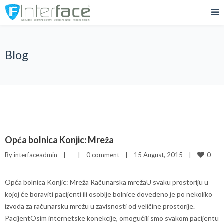
Blog
Opća bolnica Konjic: Mreža
0
By 
interfaceadmin
|
|
0 comment
|
15 August, 2015    
|
Opća bolnica Konjic: Mreža Računarska mrežaU svaku prostoriju u
kojoj će boraviti pacijenti ili osoblje bolnice dovedeno je po nekoliko
izvoda za računarsku mrežu u zavisnosti od veličine prostorije.
PacijentOsim internetske konekcije, omogućili smo svakom pacijentu